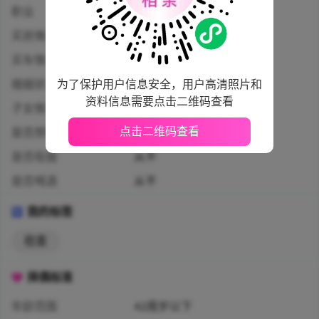
职业
职员
买房情况
鄞州 · 已购房无贷款
买车情况
已购车无贷款
为了保护用户信息安全，用户高清照片和
婚姻状况
离异
资料信息需要点击二维码查看
子女情况
没有孩子
点击二维码查看
是否想要孩子
想要孩子
是否吸烟
从不
是否喝酒
从不
我的标签
稳重
择偶标准
年龄范围
42周岁以下