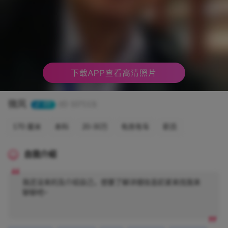
微风
49
(ID 107113)
170 厘米
本科
20-30万
有房有车
职员
自我介绍
我还没来的及介绍自己，想要了解详细信息赶紧来找我来
聊聊吧~