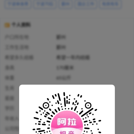
宁波单身男
宁波70后
鄞州
国企工作
有房有车
个人资料
户口所在地
鄞州
工作生活地
鄞州
希望多久结婚
希望一年内结婚
身高
170厘米
体重
65公斤
生肖
蛇
星座
狮子座
学历
本科
年收入
20万-30万人民币
公司性质
国企