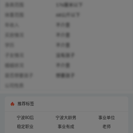
身高范围
176厘米以下
体重范围
68公斤以下
年收入
不介意
买房情况
不介意
学历
不介意
子女情况
没有孩子
婚姻状况
不介意
是否想要孩子
想要孩子
公司性质
推荐标签
宁波80后
宁波大龄男
事业单位
稳定职业
事业有成
老师