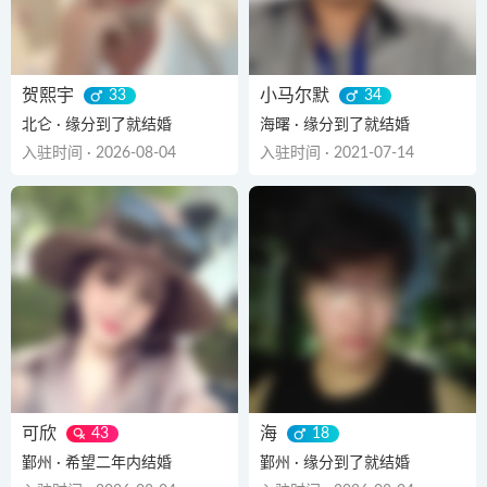
贺熙宇
小马尔默
33
34
北仑 · 缘分到了就结婚
海曙 · 缘分到了就结婚
入驻时间 · 2026-08-04
入驻时间 · 2021-07-14
可欣
海
43
18
鄞州 · 希望二年内结婚
鄞州 · 缘分到了就结婚