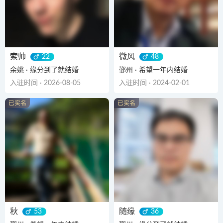
索帅
微风
22
48
余姚 · 缘分到了就结婚
鄞州 · 希望一年内结婚
入驻时间 · 2026-08-05
入驻时间 · 2024-02-01
秋
随缘
53
36