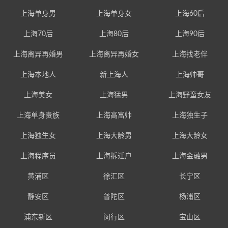
上海单身男
上海单身女
上海60后
上海70后
上海80后
上海90后
上海离异再婚男
上海离异再婚女
上海找老伴
上海本地人
新上海人
上海帅哥
上海美女
上海猛男
上海野蛮女友
上海单身贵族
上海高富帅
上海独生子
上海独生女
上海大龄男
上海大龄女
上海程序员
上海拆迁户
上海金融男
黄浦区
徐汇区
长宁区
静安区
普陀区
杨浦区
浦东新区
闵行区
宝山区