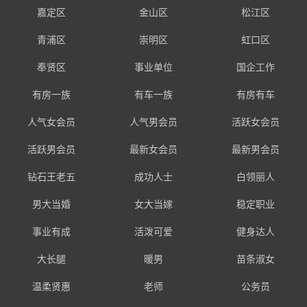
嘉定区
金山区
松江区
青浦区
崇明区
虹口区
奉贤区
事业单位
国企工作
有房一族
有车一族
有房有车
人气女会员
人气男会员
活跃女会员
活跃男会员
最新女会员
最新男会员
钻石王老五
成功人士
白领丽人
男大当婚
女大当嫁
稳定职业
事业有成
活泼可爱
健身达人
大长腿
暖男
苗条淑女
温柔贤惠
老师
公务员