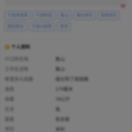
宁波单身男
宁波80后
象山
事业单位
有房有车
稳定职业
宁波大龄男
老师
个人资料
户口所在地
象山
工作生活地
象山
希望多久结婚
缘分到了就结婚
身高
179厘米
体重
78公斤
生肖
兔
星座
处女座
学历
本科