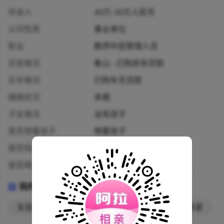
年收入
20万-30万人民币
公司性质
事业单位
职业
教师中层管理人员
买房情况
象山 · 已购房有贷款
买车情况
已购车无贷款
婚姻状况
未婚
子女情况
没有孩子
是否想要孩子
想要孩子
是否吸烟
从不
是否喝酒
偶尔
我的标签
女友永远是对的
直男
讲义气
靠谱