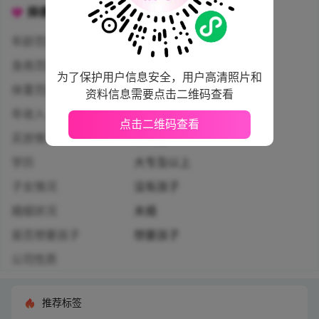
择偶标准
年龄范围
25周岁以上
身高范围
160厘米以上
为了保护用户信息安全，用户高清照片和
体重范围
45公斤以上
资料信息需要点击二维码查看
年收入
5万人民币及以上
点击二维码查看
买房情况
不介意
学历
大专及以上
子女情况
没有孩子
婚姻状况
未婚
是否想要孩子
想要孩子
公司性质
推荐标签