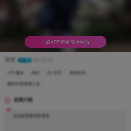
洋洋
38
(ID 70139)
179 厘米
本科
20-30万
有房有车
教师中层管理人员
自我介绍
运动旅游看电影美食