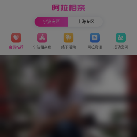
宁波专区
上海专区
会员推荐
宁波相亲角
线下活动
阿拉资讯
成功案例