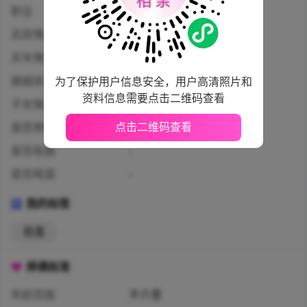
职业
公安辅警
买房情况
未购房
买车情况
已购车无贷款
婚姻状况
未婚
为了保护用户信息安全，用户高清照片和
资料信息需要点击二维码查看
子女情况
没有孩子
点击二维码查看
是否想要孩子
-
是否吸烟
-
是否喝酒
-
我的标签
稳重
择偶标准
年龄范围
不介意