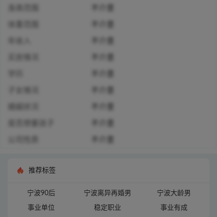
身高范围
不介意
体重范围
不介意
年收入
不介意
买房情况
不介意
学历
不介意
子女情况
不介意
婚姻状况
不介意
是否想要孩子
不介意
公司性质
不介意
推荐标签
宁波90后
宁波离异再婚男
宁波大龄男
事业单位
稳定职业
事业有成