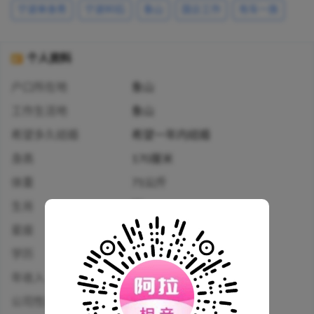
宁波单身男
宁波80后
象山
国企工作
有车一族
个人资料
户口所在地
象山
工作生活地
象山
希望多久结婚
希望一年内结婚
身高
170厘米
体重
71公斤
生肖
猪
星座
天蝎座
学历
大专
年收入
5万-10万人民币
公司性质
国企