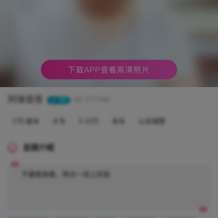
阿徫哥哥
42
(ID 377760)
170 厘米
大专
5-10万
有车
公安辅警
自我介绍
不藏着掖着，两点一线上班族