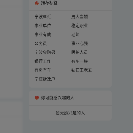
推荐标签
宁波80后
男大当婚
事业单位
稳定职业
事业有成
老师
公务员
事业心强
宁波金融男
医护人员
银行工作
有车一族
有房有车
钻石王老五
宁波拆迁户
你可能感兴趣的人
暂无感兴趣的人