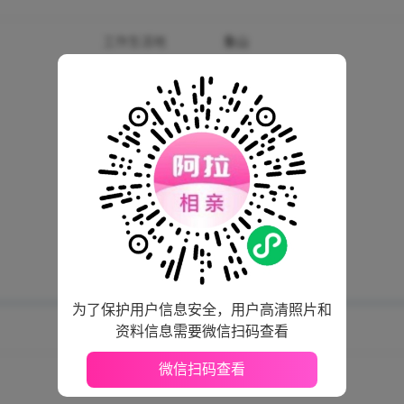
工作生活地
象山
身高
175厘米
生肖
鼠
学历
本科
公司性质
国企
买房情况
象山 · 已购房有贷款
婚姻状况
未婚
是否想要孩子
-
是否喝酒
-
为了保护用户信息安全，用户高清照片和
资料信息需要微信扫码查看
微信扫码查看