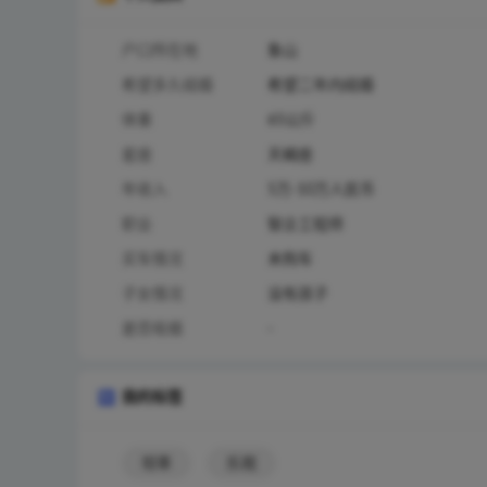
户口所在地
象山
希望多久结婚
希望二年内结婚
体重
65公斤
星座
天蝎座
年收入
5万-10万人民币
职业
智企工程师
买车情况
未购车
子女情况
没有孩子
是否吸烟
-
我的标签
坦率
乐观