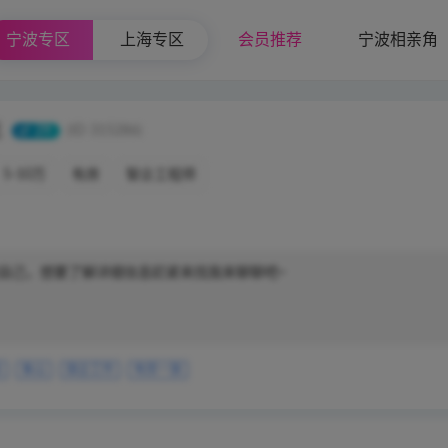
宁波专区
上海专区
会员推荐
宁波相亲角
光
29
(ID 315286)
5-10万
有房
智企工程师
自己，想要了解详细信息赶紧来找我来聊聊吧~
后
象山
国企工作
有房一族