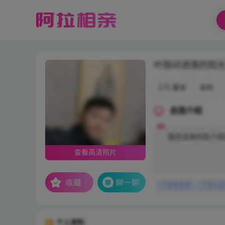
叶隙间洒落的阳
175 厘米
本科
自我介绍
我还没来的及介绍
查看高清照片
宁波单身男
宁波90
个人资料