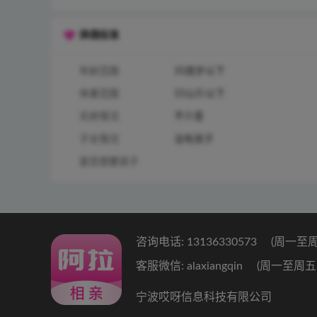
择偶标准
年龄范围
35周岁以下
体重范围
55公斤以下
买房情况
不介意
子女情况
没有孩子
是否想要孩子
咨询电话: 13136330573
(周一至周五 
客服微信: alaxiangqin
(周一至周五 9:
宁波哎呀信息科技有限公司