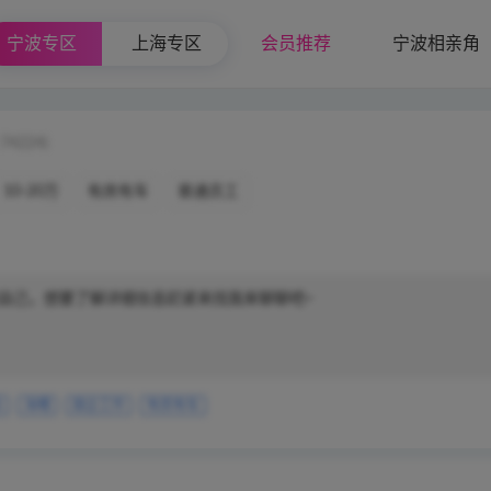
宁波专区
上海专区
会员推荐
宁波相亲角
 74224)
10-20万
有房有车
普通员工
自己，想要了解详细信息赶紧来找我来聊聊吧~
后
海曙
国企工作
有房有车