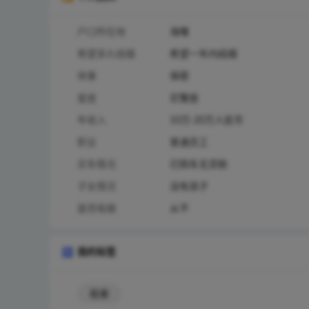
户口所在地
海曙
希望多久结婚
希望一年内结婚
体重
保密
星座
巨蟹座
年收入
10万-20万人民币
职业
普通员工
买车情况
已购车无贷款
子女情况
没有孩子
是否吸烟
从不
我的标签
稳重