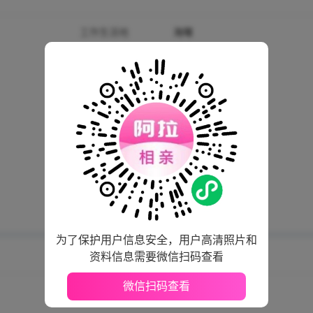
工作生活地
海曙
身高
173厘米
生肖
羊
学历
大专
公司性质
国企
买房情况
海曙 · 已购房有贷款
婚姻状况
未婚
是否想要孩子
想要孩子
是否喝酒
看应酬需要
为了保护用户信息安全，用户高清照片和
资料信息需要微信扫码查看
微信扫码查看