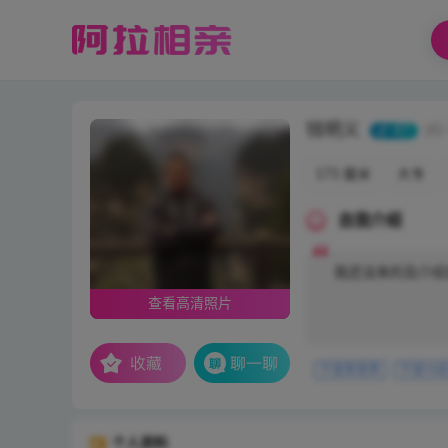
钱明义
47
(ID
173 厘米
大专
自我介绍
我还没来的及介绍
查看高清照片
宁波单身男
宁波70
个人资料