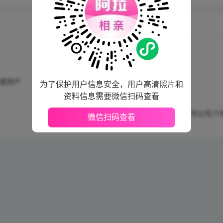
身高范围
172-185厘米
年收入
10万人民币及以上
多套房产
学历
大专及以上
为了保护用户信息安全，用户高清照片和
资料信息需要微信扫码查看
婚姻状况
未婚
公司性质
事业单位,国企,民营,上市公司,个
微信扫码查看
企