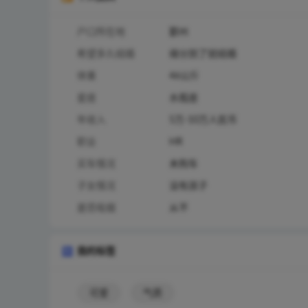
户口所在地
鄞州
希望多久结婚
缘分到了就结婚
体重
46公斤
星座
水瓶座
年收入
5万-10万人民币
职业
HR
买车情况
未购车
子女情况
没有孩子
是否吸烟
从不
我的标签
可爱
气质