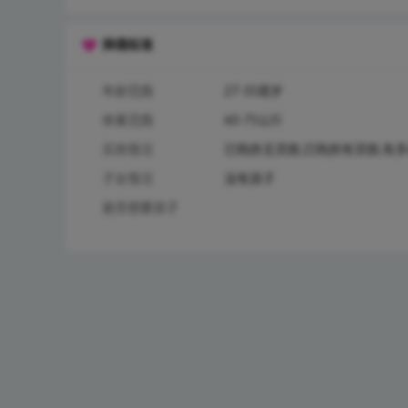
择偶标准
年龄范围
27-35周岁
体重范围
60-75公斤
买房情况
已购房无贷款,已购房有贷款,有
子女情况
没有孩子
是否想要孩子