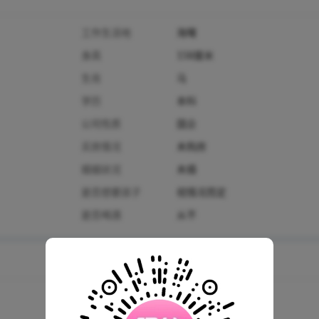
工作生活地
海曙
身高
158厘米
生肖
马
学历
本科
公司性质
国企
买房情况
未购房
婚姻状况
未婚
是否想要孩子
视情况而定
是否喝酒
从不