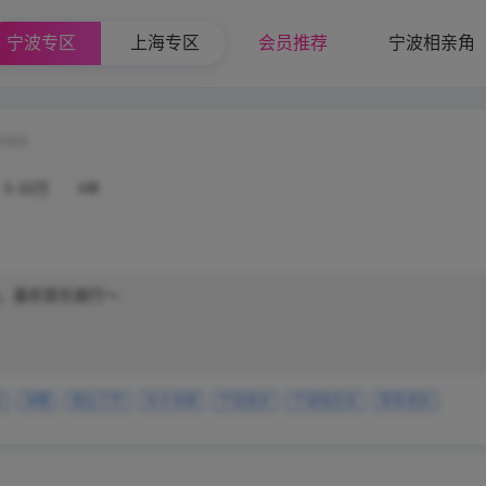
宁波专区
上海专区
会员推荐
宁波相亲角
565)
5-10万
HR
，喜欢音乐旅行～
后
海曙
国企工作
女大当嫁
宁波美女
宁波独生女
苗条淑女