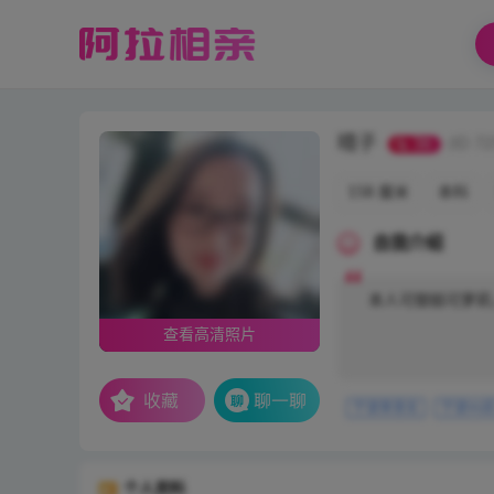
晴子
36
(ID 72
158 厘米
本科
自我介绍
本人可御姐可萝莉
查看高清照片
宁波单身女
宁波90
个人资料