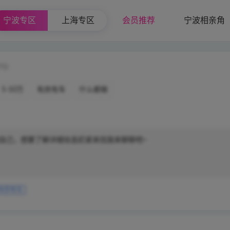
宁波专区
上海专区
会员推荐
宁波相亲角
70)
5-10万
有房有车
什么都做
自己，想要了解详细信息赶紧来找我来聊聊吧~
有房有车