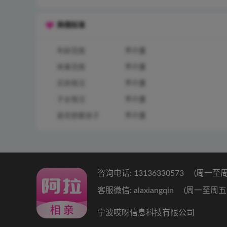
择偶标准
年龄范围
不介意
体重范围
不介意
买房情况
不介意
子女情况
不介意
是否想要孩子
不介意
咨询电话: 13136330573
(周一至周五 
客服微信: alaxiangqin
(周一至周五 9:
宁波哎呀信息科技有限公司