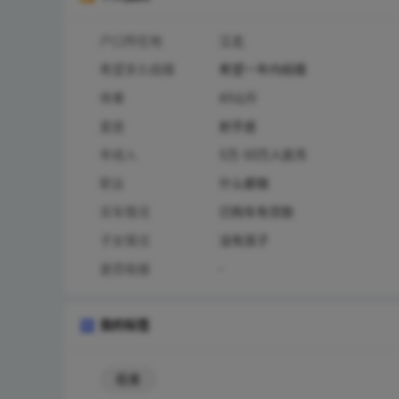
户口所在地
江北
希望多久结婚
希望一年内结婚
体重
65公斤
星座
射手座
年收入
5万-10万人民币
职业
什么都做
买车情况
已购车有贷款
子女情况
没有孩子
是否吸烟
-
我的标签
稳重