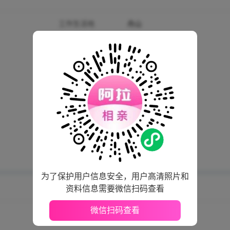
工作生活地
舟山
身高
180厘米
生肖
龙
学历
大专
公司性质
民营
买房情况
舟山 · 已购房有贷款
婚姻状况
未婚
是否想要孩子
-
是否喝酒
-
为了保护用户信息安全，用户高清照片和
资料信息需要微信扫码查看
微信扫码查看