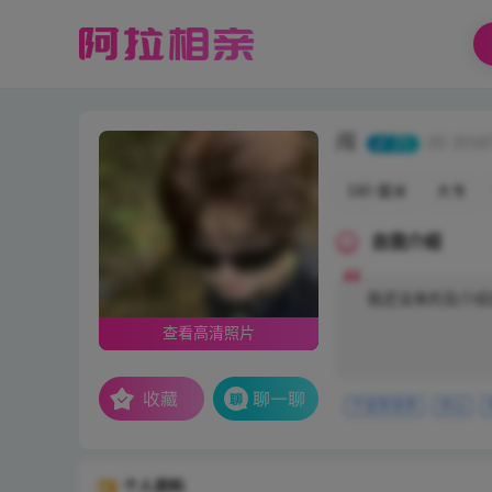
闯
25
(ID 2018
180 厘米
大专
自我介绍
我还没来的及介绍
查看高清照片
宁波单身男
舟山
个人资料