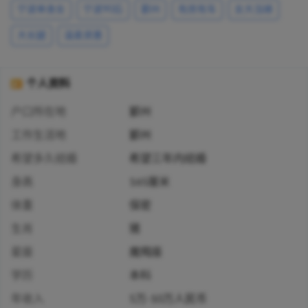
宁波单身女
宁波90后
鄞州
有房有车
女大当嫁
大长腿
温柔贤惠
个人资料
户口所在地
鄞州
工作生活地
鄞州
希望多久结婚
希望三年内结婚
身高
165厘米
体重
保密
生肖
猪
星座
魔羯座
学历
本科
年收入
5万-10万人民币