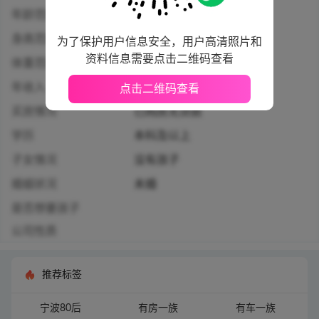
年龄范围
26-30周岁
身高范围
175厘米以上
为了保护用户信息安全，用户高清照片和
资料信息需要点击二维码查看
体重范围
60-80公斤
年收入
10万人民币及以上
点击二维码查看
买房情况
已购房无贷款
学历
本科及以上
子女情况
没有孩子
婚姻状况
未婚
是否想要孩子
公司性质
推荐标签
宁波80后
有房一族
有车一族