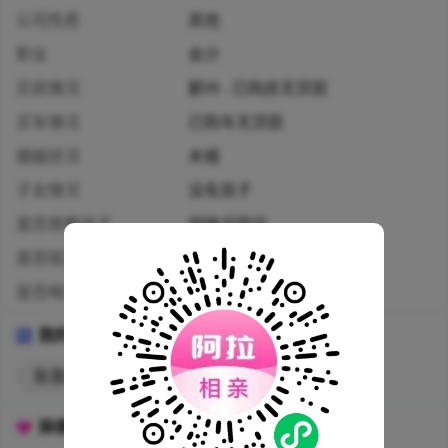
公司性质
其他
职业
会计
买房情况
鄞州 · 已购房无贷款
买车情况
已购车无贷款
婚姻状况
未婚
子女情况
没有孩子
是否想要孩子
视情况而定
是否吸烟
从不
是否喝酒
从不
我的标签
耿直Girl
择偶标准