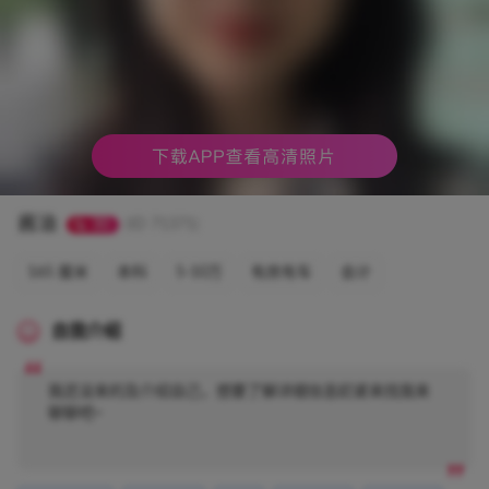
酱油
30
(ID 71371)
165 厘米
本科
5-10万
有房有车
会计
自我介绍
我还没来的及介绍自己，想要了解详细信息赶紧来找我来
聊聊吧~