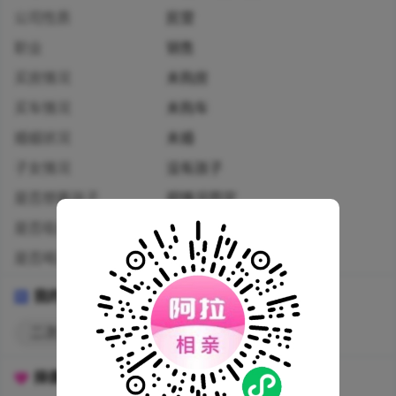
公司性质
民营
职业
销售
买房情况
未购房
买车情况
未购车
婚姻状况
未婚
子女情况
没有孩子
是否想要孩子
视情况而定
是否吸烟
从不
是否喝酒
看应酬需要
我的标签
二次元
温柔
内向
可爱
择偶标准