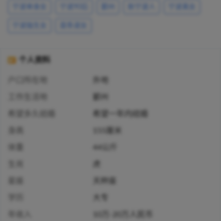
宁波单身女
宁波90后
鄞州
新宁波人
宁波美女
宁波独生女
苗条淑女
个人资料
户口所在地
外地
工作生活地
鄞州
希望多久结婚
希望一年内结婚
身高
155厘米
体重
44公斤
生肖
虎
星座
天秤座
学历
大专
年收入
10万-20万人民币