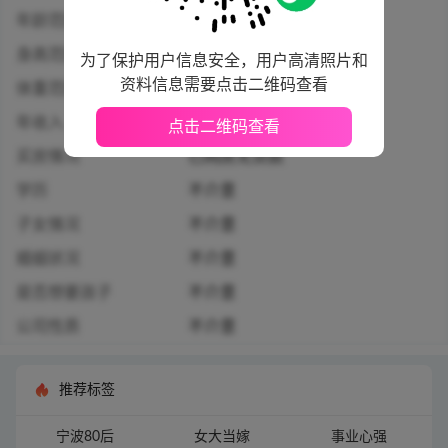
年龄范围
28-38周岁
身高范围
174厘米以上
为了保护用户信息安全，用户高清照片和
资料信息需要点击二维码查看
体重范围
65-73公斤
年收入
20万人民币及以上
点击二维码查看
买房情况
已购房无贷款
学历
不介意
子女情况
不介意
婚姻状况
不介意
是否想要孩子
不介意
公司性质
不介意
推荐标签
宁波80后
女大当嫁
事业心强