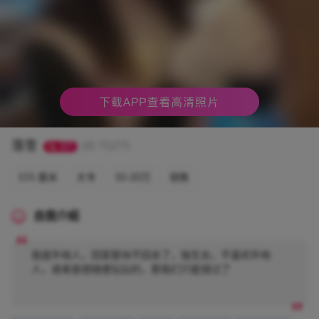
落雪
27
(ID 71277)
155 厘米
大专
10-20万
销售
自我介绍
我是外地人，回家那块不回去了，独生女。不喜欢外地
人，或者是想随便玩玩的，那我们只能错过了