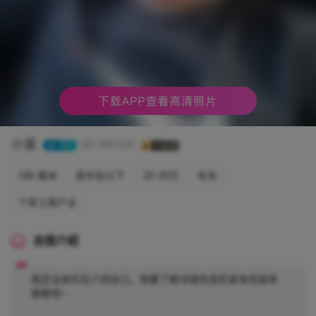
小吴
33
(ID 409734)
180 厘米
高中及以下
20-30万
有车
个体工商户主
自我介绍
我还没来的及介绍自己，想要了解详细信息赶紧来找我来
聊聊吧~