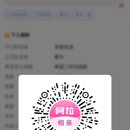
宁波单身男
宁波90后
鄞州
有车一族
个人资料
户口所在地
安徽芜湖
工作生活地
鄞州
希望多久结婚
希望二年内结婚
身高
180厘米
体重
85公斤
生肖
猴
星座
射手座
学历
高中及以下
年收入
20万-30万人民币