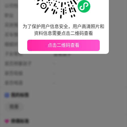
公司性质
个体工商户
职业
个体工商户主
买房情况
未购房
为了保护用户信息安全，用户高清照片和
资料信息需要点击二维码查看
买车情况
已购车无贷款
婚姻状况
离异
点击二维码查看
子女情况
没有孩子
是否想要孩子
-
是否吸烟
-
是否喝酒
-
我的标签
稳重
择偶标准