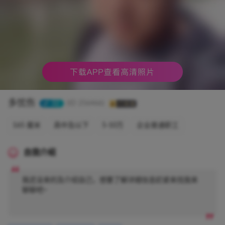
多忧伤
32
(ID 256466)
165 厘米
高中及以下
5-10万
企业普通职工
自我介绍
我还没来的及介绍自己，想要了解详细信息赶紧来找我来
聊聊吧~