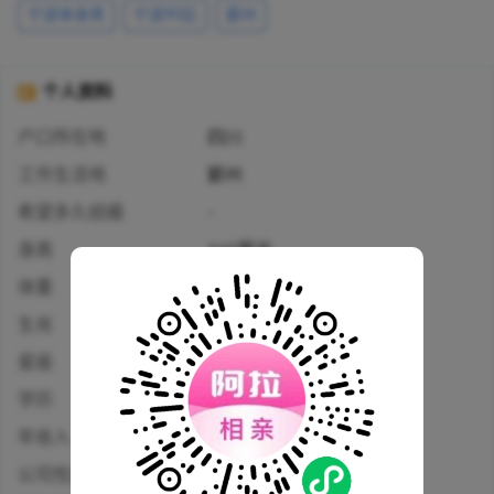
宁波单身男
宁波90后
鄞州
个人资料
户口所在地
四川
工作生活地
鄞州
希望多久结婚
-
身高
165厘米
体重
-
生肖
狗
星座
双子座
学历
高中及以下
年收入
5万-10万人民币
公司性质
个体工商户