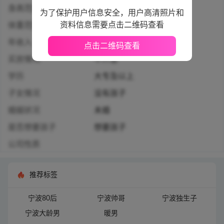
身高范围
155-173厘米
为了保护用户信息安全，用户高清照片和
资料信息需要点击二维码查看
体重范围
55公斤以下
年收入
10万人民币及以上
点击二维码查看
买房情况
不介意
学历
大专及以上
子女情况
没有孩子
婚姻状况
未婚
是否想要孩子
想要孩子
公司性质
推荐标签
宁波80后
宁波帅哥
宁波独生子
宁波大龄男
暖男