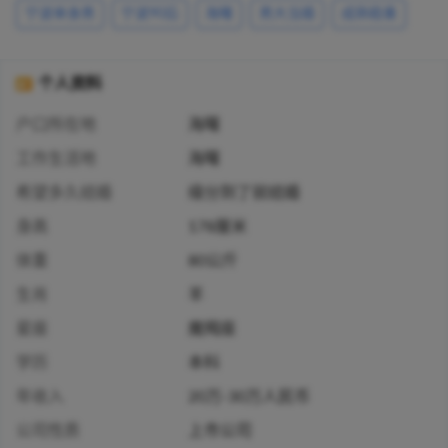
宁波单身男
宁波90后
海曙
男大当婚
成熟稳重
个人资料
户口所在地
海曙
工作生活地
海曙
希望多久结婚
缘分到了就结婚
身高
178厘米
体重
80公斤
生肖
羊
星座
魔羯座
学历
本科
年收入
20万-30万人民币
公司性质
上市公司