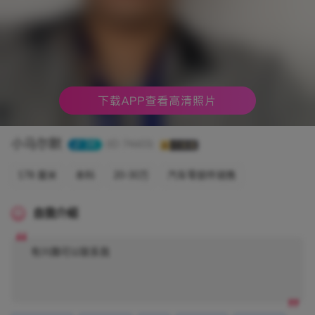
小马尔默
34
(ID 74603)
178 厘米
本科
20-30万
汽车零部件销售
自我介绍
有兴趣可以联系我