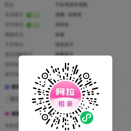
职业
汽车零部件销售
买房情况
海曙 · 未购房
买车情况
未购车
婚姻状况
未婚
子女情况
没有孩子
是否想要孩子
想要孩子
是否吸烟
从不
是否喝酒
看应酬需要
我的标签
讲义气
择偶标准
年龄范围
30周岁以下